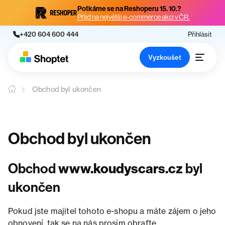
Potkáme se na Reshoperu 15. 10.?
Přijď na největší e-commerce akci v ČR.
+420 604 600 444
Přihlásit
Vyzkoušet
Obchod byl ukončen
Obchod byl ukončen
Obchod
www.koudyscars.cz
byl
ukončen
Pokud jste majitel tohoto e-shopu a máte zájem o jeho
obnovení, tak se na nás prosím obraťte.