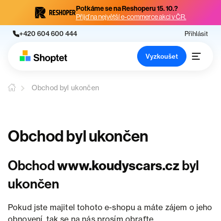
Potkáme se na Reshoperu 15. 10.?
Přijď na největší e-commerce akci v ČR.
+420 604 600 444
Přihlásit
Vyzkoušet
Obchod byl ukončen
Obchod byl ukončen
Obchod
www.koudyscars.cz
byl
ukončen
Pokud jste majitel tohoto e-shopu a máte zájem o jeho
obnovení, tak se na nás prosím obraťte.