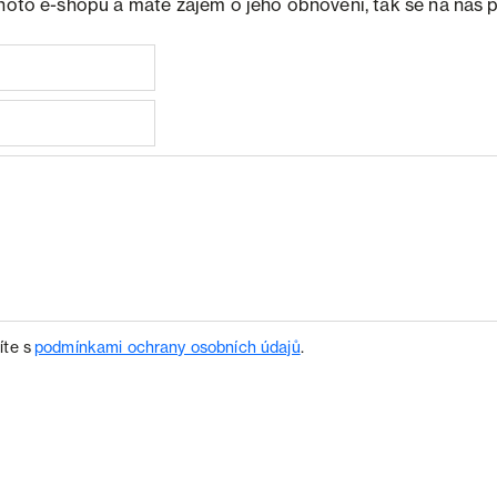
ohoto e-shopu a máte zájem o jeho obnovení, tak se na nás 
íte s
podmínkami ochrany osobních údajů
.