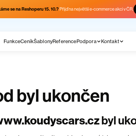
áme se na Reshoperu 15. 10.?
Přijď na největší e-commerce akci v ČR.
Funkce
Ceník
Šablony
Reference
Podpora
Kontakt
d byl ukončen
www.koudyscars.cz
byl uk