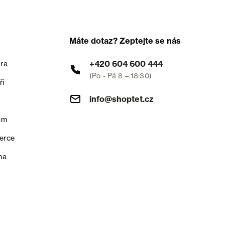
Máte dotaz? Zeptejte se nás
+420 604 600 444
ra
(Po - Pá 8 – 18:30)
ři
info@shoptet.cz
um
erce
na